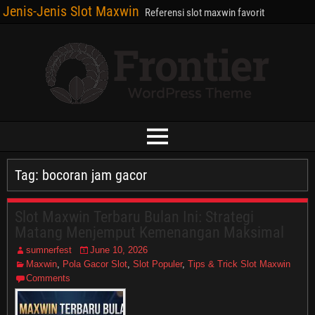
Jenis-Jenis Slot Maxwin
Referensi slot maxwin favorit
Tag:
bocoran jam gacor
Slot Maxwin Terbaru Bulan Ini: Strategi
Matang Menjemput Kemenangan Maksimal
sumnerfest
June 10, 2026
Maxwin
,
Pola Gacor Slot
,
Slot Populer
,
Tips & Trick Slot Maxwin
Comments