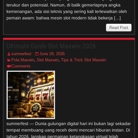
terukur dan potensial. Namun, di balik gemerlapnya angka
kemenangan, ada sisi teknis yang sering kali terlewatkan oleh
pemain awam: bahwa mesin slot modern tidak bekerja […]
Read Post
Ultimate Guide Slot Maxwin 2026
sumnerfest
June 29, 2026
Pola Maxwin
,
Slot Maxwin
,
Tips & Trick Slot Maxwin
Comments
sumnerfest — Dunia gulungan digital hari ini bukan lagi sekadar
tempat membuang uang receh demi mencari hiburan instan. Di
tahun 2026, lanskap permainan ketangkasan virtual telah