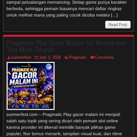
sampai petualangan memancing. Setiap game punya karakter
berbeda, sehingga pemain biasanya mencari daftar ringkas
untuk melihat mana yang paling cocok dicoba melalui […]
Read Post
Pragmatic Play Gacor Malam Ini: Review dan
Tips Main Terarah
sumnerfest
July 3, 2026
Pragmatic
Comments
sumnerfest.com – Pragmatic Play gacor malam ini menjadi
salah satu topik yang sering dicari oleh pemain slot online
karena provider ini dikenal memiliki banyak pilihan game
populer, fitur bonus menarik, tampilan visual kuat, dan ritme