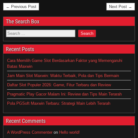
← Previous Post
Next Post →
The Search Box
Recent Posts
Cara Memilih Game Slot Berdasarkan Faktor yang Memengaruhi
Batas Maxwin
Jam Main Slot Maxwin: Waktu Terbaik, Pola dan Tips Bermain
Daftar Slot Populer 2026: Game, Fitur Terbaru dan Review
Pragmatic Play Gacor Malam Ini: Review dan Tips Main Terarah
Pola PGSoft Maxwin Terbaru: Strategi Main Lebih Terarah
Recent Comments
A WordPress Commenter
on
Hello world!