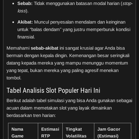
Sebab:
Tidak menggunakan batasan modal harian (
stop-
loss
).
Akibat:
Muncul penyesalan mendalam dan keinginan
untuk “balas dendam” yang justru memperburuk kondisi
finansial.
Memahami
sebab-akibat
ini sangat krusial agar Anda bisa
bermain dengan kepala dingin. Kemenangan besar seringkali
datang kepada mereka yang mampu menunggu momentum
yang tepat, bukan mereka yang paling agresif menekan
tombol.
Tabel Analisis Slot Populer Hari Ini
Berikut adalah tabel simulasi yang bisa Anda gunakan sebagai
acuan dalam memetakan slot yang layak dimainkan
berdasarkan tren harian:
Nama
Estimasi
Tingkat
Jam Gacor
Game
RTP
Volatilitas
(Estimasi)