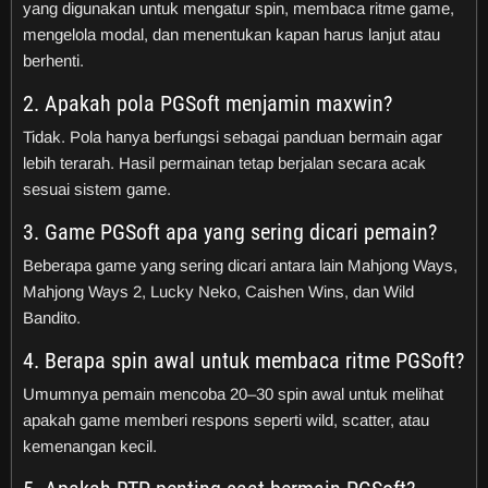
yang digunakan untuk mengatur spin, membaca ritme game,
mengelola modal, dan menentukan kapan harus lanjut atau
berhenti.
2. Apakah pola PGSoft menjamin maxwin?
Tidak. Pola hanya berfungsi sebagai panduan bermain agar
lebih terarah. Hasil permainan tetap berjalan secara acak
sesuai sistem game.
3. Game PGSoft apa yang sering dicari pemain?
Beberapa game yang sering dicari antara lain Mahjong Ways,
Mahjong Ways 2, Lucky Neko, Caishen Wins, dan Wild
Bandito.
4. Berapa spin awal untuk membaca ritme PGSoft?
Umumnya pemain mencoba 20–30 spin awal untuk melihat
apakah game memberi respons seperti wild, scatter, atau
kemenangan kecil.