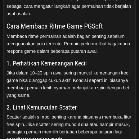
sebagai cara mengatur langkah agar permainan tidak berjalan
asal-asalan.
Cara Membaca Ritme Game PGSoft
Membaca ritme permainan adalah bagian penting sebelum
menggunakan pola tertentu. Pemain perlu melihat bagaimana
respons game dalam beberapa putaran awal.
1. Perhatikan Kemenangan Kecil
Jika dalam 10–20 spin awal sering muncul kemenangan kecil,
game bisa dianggap cukup aktif. Kondisi seperti ini biasanya
membuat pemain lebih nyaman melanjutkan spin dengan bet
yang sama.
2. Lihat Kemunculan Scatter
Scatter adalah simbol penting karena biasanya membuka fitur
free spin. Jika scatter sering muncul dua atau hampir masuk,
sebagian pemain memilih bertahan beberapa putaran lagi