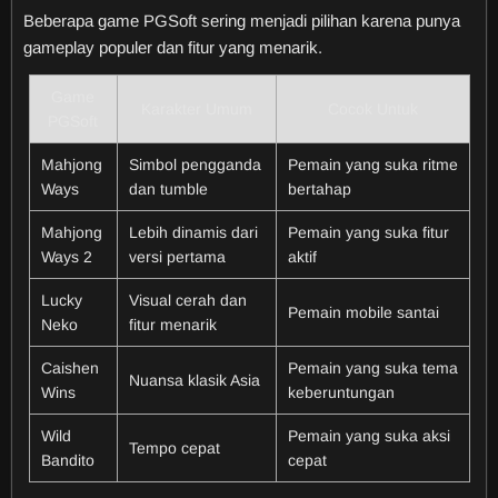
Beberapa game PGSoft sering menjadi pilihan karena punya
gameplay populer dan fitur yang menarik.
Game
Karakter Umum
Cocok Untuk
PGSoft
Mahjong
Simbol pengganda
Pemain yang suka ritme
Ways
dan tumble
bertahap
Mahjong
Lebih dinamis dari
Pemain yang suka fitur
Ways 2
versi pertama
aktif
Lucky
Visual cerah dan
Pemain mobile santai
Neko
fitur menarik
Caishen
Pemain yang suka tema
Nuansa klasik Asia
Wins
keberuntungan
Wild
Pemain yang suka aksi
Tempo cepat
Bandito
cepat