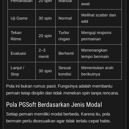
Pemanasan
20 spin
Manual
awal
Melihat scatter dan
Uji Game
30 spin
Normal
wild
Tekan
Turbo
Menguji respons
20 spin
Ritme
ringan
permainan
2–3
Menenangkan
Evaluasi
Berhenti
menit
tempo bermain
Lanjut /
Sesuai
Menentukan arah
30 spin
Stop
kondisi
berikutnya
Pola ini bukan rumus pasti. Fungsinya adalah membantu
pemain tetap disiplin dan tidak menekan spin tanpa rencana.
Pola PGSoft Berdasarkan Jenis Modal
Setiap pemain memiliki modal berbeda. Karena itu, pola
bermain perlu disesuaikan agar tidak terlalu cepat habis.