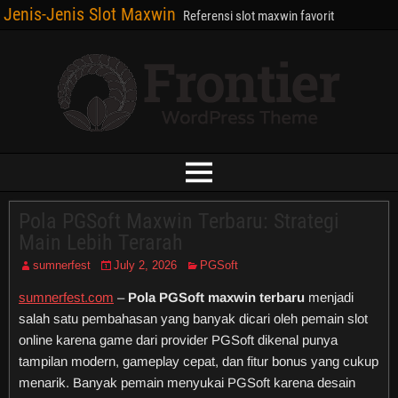
Jenis-Jenis Slot Maxwin
Referensi slot maxwin favorit
Pola PGSoft Maxwin Terbaru: Strategi
Main Lebih Terarah
sumnerfest
July 2, 2026
PGSoft
sumnerfest.com
–
Pola PGSoft maxwin terbaru
menjadi
salah satu pembahasan yang banyak dicari oleh pemain slot
online karena game dari provider PGSoft dikenal punya
tampilan modern, gameplay cepat, dan fitur bonus yang cukup
menarik. Banyak pemain menyukai PGSoft karena desain