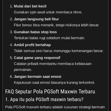
Mulai dari bet kecil
Gunakan spin awal untuk membaca ritme.
Jangan langsung beli fitur
Fitur bonus bisa menarik, tetapi risikonya lebih besar.
Gunakan batas stop loss
Tentukan batas rugi sebelum mulai bermain.
Ambil profit bertahap
Tidak semua sesi harus menunggu kemenangan besar.
Catat game yang responsif
Catatan pribadi membantu membaca kebiasaan
permainan.
Jangan bermain saat emosi
Keputusan saat emosi biasanya kurang terkontrol.
FAQ Seputar Pola PGSoft Maxwin Terbaru
1. Apa itu pola PGSoft maxwin terbaru?
Pola PGSoft maxwin terbaru adalah susunan strategi bermain