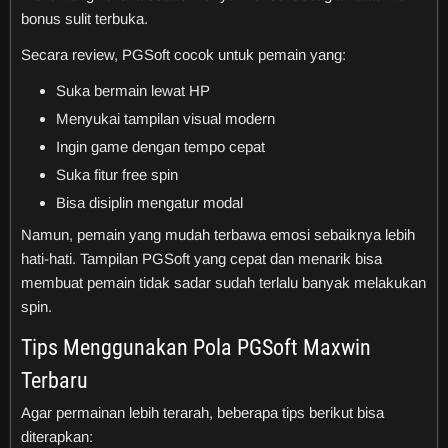
bonus sulit terbuka.
Secara review, PGSoft cocok untuk pemain yang:
Suka bermain lewat HP
Menyukai tampilan visual modern
Ingin game dengan tempo cepat
Suka fitur free spin
Bisa disiplin mengatur modal
Namun, pemain yang mudah terbawa emosi sebaiknya lebih
hati-hati. Tampilan PGSoft yang cepat dan menarik bisa
membuat pemain tidak sadar sudah terlalu banyak melakukan
spin.
Tips Menggunakan Pola PGSoft Maxwin
Terbaru
Agar permainan lebih terarah, beberapa tips berikut bisa
diterapkan: