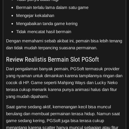
Bermain terlalu lama dalam satu game
Mengejar kekalahan
Mengabaikan tanda game kering
Tidak mencatat hasil bermain
Dengan memahami sebab akibat ini, pemain bisa lebih tenang
dan tidak mudah terpancing suasana permainan.
Review Realistis Bermain Slot PGSoft
Dari pengalaman banyak pemain, PGSoft termasuk provider
yang nyaman untuk dimainkan karena tampilannya ringan dan
cocok di HP. Game seperti Mahjong Ways dan Lucky Neko
terasa cukup menarik karena punya animasi halus dan fitur
yang mudah dipahami.
Saat game sedang aktif, kemenangan kecil bisa muncul
berulang dan membuat permainan terasa hidup. Namun saat
game sedang kering, PGSoft juga bisa terasa cukup
menantang karena scatter hanya muncul sebagian atau fitur