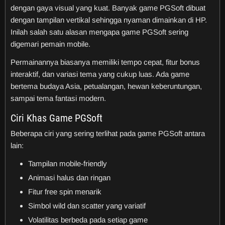
dengan gaya visual yang kuat. Banyak game PGSoft dibuat
dengan tampilan vertikal sehingga nyaman dimainkan di HP.
Inilah salah satu alasan mengapa game PGSoft sering
digemari pemain mobile.
Permainannya biasanya memiliki tempo cepat, fitur bonus
interaktif, dan variasi tema yang cukup luas. Ada game
bertema budaya Asia, petualangan, hewan keberuntungan,
sampai tema fantasi modern.
Ciri Khas Game PGSoft
Beberapa ciri yang sering terlihat pada game PGSoft antara
lain:
Tampilan mobile-friendly
Animasi halus dan ringan
Fitur free spin menarik
Simbol wild dan scatter yang variatif
Volatilitas berbeda pada setiap game