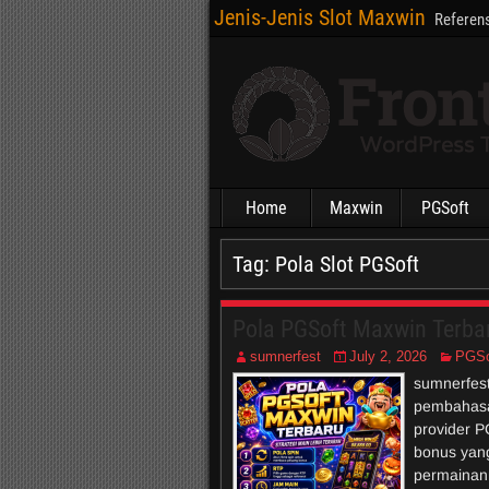
Jenis-Jenis Slot Maxwin
Referens
Home
Maxwin
PGSoft
Tag:
Pola Slot PGSoft
Pola PGSoft Maxwin Terbar
sumnerfest
July 2, 2026
PGSo
sumnerfest
pembahasan
provider P
bonus yan
permainann