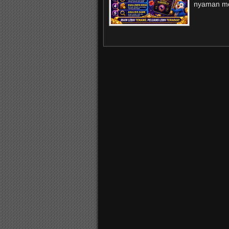
nyaman mel