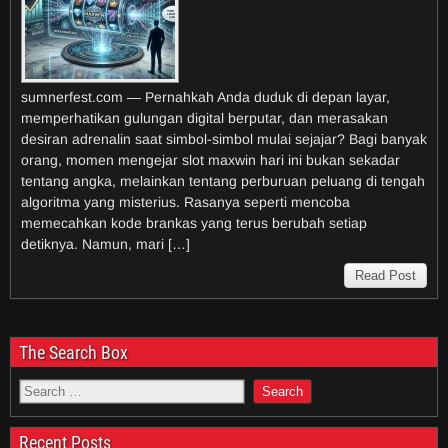
sumnerfest.com — Pernahkah Anda duduk di depan layar,
memperhatikan gulungan digital berputar, dan merasakan
desiran adrenalin saat simbol-simbol mulai sejajar? Bagi banyak
orang, momen mengejar slot maxwin hari ini bukan sekadar
tentang angka, melainkan tentang perburuan peluang di tengah
algoritma yang misterius. Rasanya seperti mencoba
memecahkan kode brankas yang terus berubah setiap
detiknya. Namun, mari […]
Read Post
The Search Box
Recent Posts