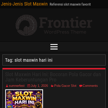
Jenis-Jenis Slot Maxwin
Referensi slot maxwin favorit
Tag:
slot maxwin hari ini
Slot Maxwin Hari Ini: Bocoran Pola Gacor dan
Jam Keberuntungan Pro
sumnerfest
July 1, 2026
Pola Gacor Slot
Comments