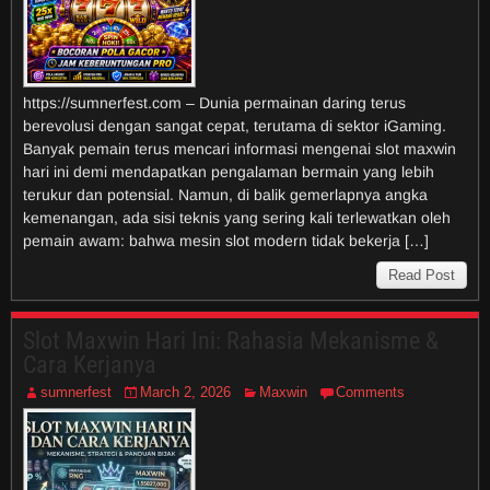
https://sumnerfest.com – Dunia permainan daring terus
berevolusi dengan sangat cepat, terutama di sektor iGaming.
Banyak pemain terus mencari informasi mengenai slot maxwin
hari ini demi mendapatkan pengalaman bermain yang lebih
terukur dan potensial. Namun, di balik gemerlapnya angka
kemenangan, ada sisi teknis yang sering kali terlewatkan oleh
pemain awam: bahwa mesin slot modern tidak bekerja […]
Read Post
Slot Maxwin Hari Ini: Rahasia Mekanisme &
Cara Kerjanya
sumnerfest
March 2, 2026
Maxwin
Comments