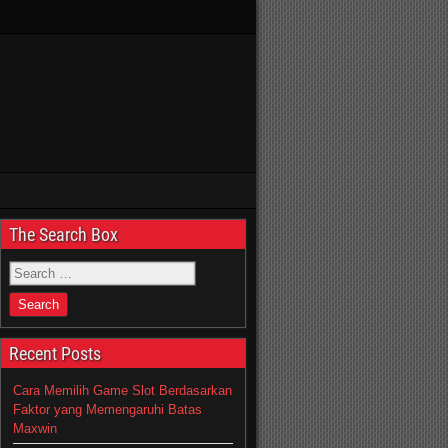
The Search Box
Recent Posts
Cara Memilih Game Slot Berdasarkan
Faktor yang Memengaruhi Batas
Maxwin