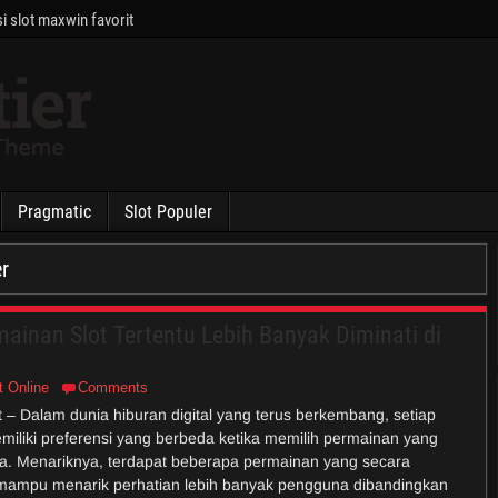
i slot maxwin favorit
Pragmatic
Slot Populer
r
inan Slot Tertentu Lebih Banyak Diminati di
t Online
Comments
 – Dalam dunia hiburan digital yang terus berkembang, setiap
iliki preferensi yang berbeda ketika memilih permainan yang
ba. Menariknya, terdapat beberapa permainan yang secara
 mampu menarik perhatian lebih banyak pengguna dibandingkan