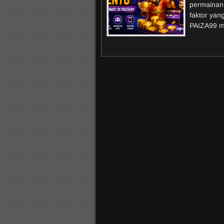
permainan
faktor yan
PAIZA99 m