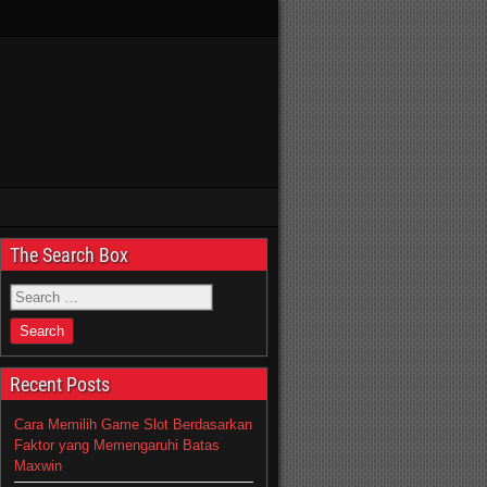
The Search Box
Recent Posts
Cara Memilih Game Slot Berdasarkan
Faktor yang Memengaruhi Batas
Maxwin