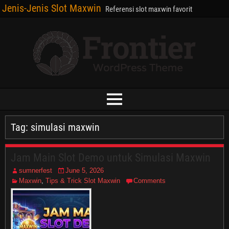
Jenis-Jenis Slot Maxwin
Referensi slot maxwin favorit
Tag:
simulasi maxwin
Jam Main Slot Demo untuk Simulasi Maxwin
sumnerfest
June 5, 2026
Maxwin
,
Tips & Trick Slot Maxwin
Comments