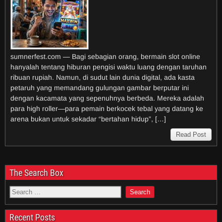
sumnerfest.com — Bagi sebagian orang, bermain slot online
hanyalah tentang hiburan pengisi waktu luang dengan taruhan
ribuan rupiah. Namun, di sudut lain dunia digital, ada kasta
petaruh yang memandang gulungan gambar berputar ini
dengan kacamata yang sepenuhnya berbeda. Mereka adalah
para high roller—para pemain berkocek tebal yang datang ke
arena bukan untuk sekadar “bertahan hidup”, […]
Read Post
The Search Box
Recent Posts