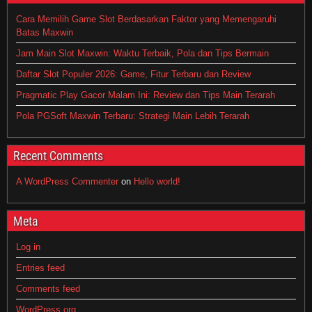
Cara Memilih Game Slot Berdasarkan Faktor yang Memengaruhi
Batas Maxwin
Jam Main Slot Maxwin: Waktu Terbaik, Pola dan Tips Bermain
Daftar Slot Populer 2026: Game, Fitur Terbaru dan Review
Pragmatic Play Gacor Malam Ini: Review dan Tips Main Terarah
Pola PGSoft Maxwin Terbaru: Strategi Main Lebih Terarah
Recent Comments
A WordPress Commenter
on
Hello world!
Meta
Log in
Entries feed
Comments feed
WordPress.org