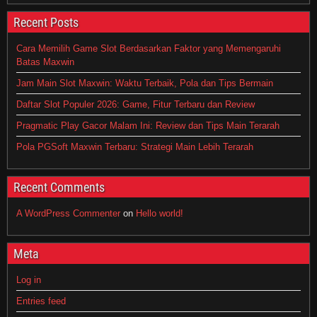
Recent Posts
Cara Memilih Game Slot Berdasarkan Faktor yang Memengaruhi
Batas Maxwin
Jam Main Slot Maxwin: Waktu Terbaik, Pola dan Tips Bermain
Daftar Slot Populer 2026: Game, Fitur Terbaru dan Review
Pragmatic Play Gacor Malam Ini: Review dan Tips Main Terarah
Pola PGSoft Maxwin Terbaru: Strategi Main Lebih Terarah
Recent Comments
A WordPress Commenter
on
Hello world!
Meta
Log in
Entries feed