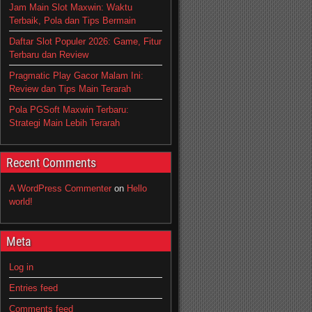
Jam Main Slot Maxwin: Waktu
Terbaik, Pola dan Tips Bermain
Daftar Slot Populer 2026: Game, Fitur
Terbaru dan Review
Pragmatic Play Gacor Malam Ini:
Review dan Tips Main Terarah
Pola PGSoft Maxwin Terbaru:
Strategi Main Lebih Terarah
Recent Comments
A WordPress Commenter
on
Hello
world!
Meta
Log in
Entries feed
Comments feed