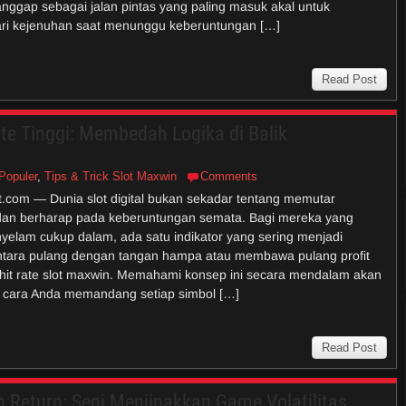
nggap sebagai jalan pintas yang paling masuk akal untuk
ri kejenuhan saat menunggu keberuntungan […]
Read Post
te Tinggi: Membedah Logika di Balik
 Populer
,
Tips & Trick Slot Maxwin
Comments
.com — Dunia slot digital bukan sekadar tentang memutar
dan berharap pada keberuntungan semata. Bagi mereka yang
elam cukup dalam, ada satu indikator yang sering menjadi
ntara pulang dengan tangan hampa atau membawa pulang profit
hit rate slot maxwin. Memahami konsep ini secara mendalam akan
cara Anda memandang setiap simbol […]
Read Post
h Return: Seni Menjinakkan Game Volatilitas