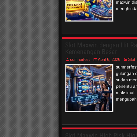
maxwin dia
menghinda
Slot Maxwin dengan Hit Ra
Kemenangan Besar
sumnerfest
April 6, 2026
Slot
sumnerfest
gulungan 
sudah meny
penentu a
maksimal: 
mengubah 
Slot Maxwin High Risk Hig