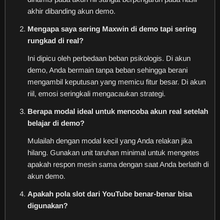
akhir dibanding akun demo.
Mengapa saya sering Maxwin di demo tapi sering
rungkad di real?
Ini dipicu oleh perbedaan beban psikologis. Di akun
demo, Anda bermain tanpa beban sehingga berani
mengambil keputusan yang memicu fitur besar. Di akun
riil, emosi seringkali mengacaukan strategi.
Berapa modal ideal untuk mencoba akun real setelah
belajar di demo?
Mulailah dengan modal kecil yang Anda relakan jika
hilang. Gunakan unit taruhan minimal untuk mengetes
apakah respon mesin sama dengan saat Anda berlatih di
akun demo.
Apakah pola slot dari YouTube benar-benar bisa
digunakan?