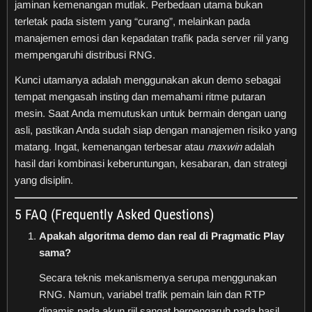
jaminan kemenangan mutlak. Perbedaan utama bukan
terletak pada sistem yang “curang”, melainkan pada
manajemen emosi dan kepadatan trafik pada server riil yang
mempengaruhi distribusi RNG.
Kunci utamanya adalah menggunakan akun demo sebagai
tempat mengasah insting dan memahami ritme putaran
mesin. Saat Anda memutuskan untuk bermain dengan uang
asli, pastikan Anda sudah siap dengan manajemen risiko yang
matang. Ingat, kemenangan terbesar atau
maxwin
adalah
hasil dari kombinasi keberuntungan, kesabaran, dan strategi
yang disiplin.
5 FAQ (Frequently Asked Questions)
Apakah algoritma demo dan real di Pragmatic Play
sama?
Secara teknis mekanismenya serupa menggunakan
RNG. Namun, variabel trafik pemain lain dan RTP
dinamis pada akun riil sangat berpengaruh pada hasil