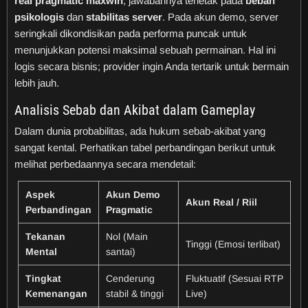
real pragmatic maxwin
, jawabannya terletak pada
beban
psikologis
dan
stabilitas server
. Pada akun demo, server
seringkali dikondisikan pada performa puncak untuk
menunjukkan potensi maksimal sebuah permainan. Hal ini
logis secara bisnis; provider ingin Anda tertarik untuk bermain
lebih jauh.
Analisis Sebab dan Akibat dalam Gameplay
Dalam dunia probabilitas, ada hukum sebab-akibat yang
sangat kental. Perhatikan tabel perbandingan berikut untuk
melihat perbedaannya secara mendetail:
Aspek
Akun Demo
Akun Real / Riil
Perbandingan
Pragmatic
Tekanan
Nol (Main
Tinggi (Emosi terlibat)
Mental
santai)
Tingkat
Cenderung
Fluktuatif (Sesuai RTP
Kemenangan
stabil & tinggi
Live)