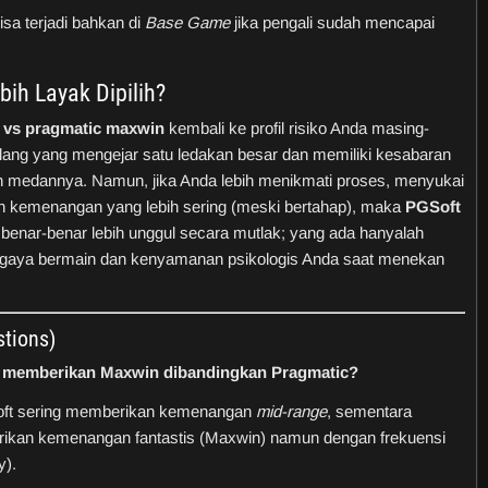
a terjadi bahkan di
Base Game
jika pengali sudah mencapai
.
ih Layak Dipilih?
 vs pragmatic maxwin
kembali ke profil risiko Anda masing-
alang yang mengejar satu ledakan besar dan memiliki kesabaran
 medannya. Namun, jika Anda lebih menikmati proses, menyukai
an kemenangan yang lebih sering (meski bertahap), maka
PGSoft
benar-benar lebih unggul secara mutlak; yang ada hanyalah
n gaya bermain dan kenyamanan psikologis Anda saat menekan
stions)
 memberikan Maxwin dibandingkan Pragmatic?
Soft sering memberikan kemenangan
mid-range
, sementara
rikan kemenangan fantastis (Maxwin) namun dengan frekuensi
y).