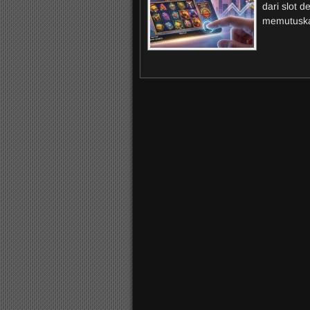
dari slot 
memutuska