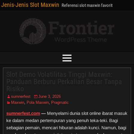
Jenis-Jenis Slot Maxwin
Referensi slot maxwin favorit
Slot Demo Volatilitas Tinggi Maxwin:
Panduan Berburu Perkalian Besar Tanpa
Risiko
sumnerfest
June 3, 2026
Maxwin
,
Pola Maxwin
,
Pragmatic
sumnerfest.com
—
Menyelami dunia slot online ibarat masuk
ke dalam medan pertempuran yang penuh teka-teki. Bagi
sebagian pemain, mencari hiburan adalah kunci. Namun, bagi