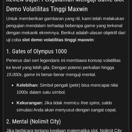
Demo Volatilitas Tinggi Maxwin
Untuk memberikan gambaran yang riil, kami telah melakukan
pengujian mendalam terhadap beberapa game yang terkenal
dengan mekanik ekremnya. Berikut adalah ulasan objektif dari
uji coba
slot demo volatilitas tinggi maxwin
:
1. Gates of Olympus 1000
Penerus dari seri legendaris ini membawa konsep volatilitas
ke level yang lebih gila. Dengan potensi perkalian hingga
15.000x
, game ini benar-benar menguji mental.
Kelebihan:
Simbol pengali (petir) bisa mencapai nilai
1000x dalam satu simbol.
Kekurangan:
Jika tidak memicu
free spins
, saldo
simulasi Anda akan menyusut dengan sangat cepat.
2. Mental (Nolimit City)
Jika berbicara tentang kegilaan matematika slot, Nolimit City