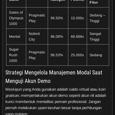
Fitur
Gates of
Pragmatic
Sedang –
Olympus
96.50%
15.000x
Play
Tinggi
1000
Nolimit
Sangat
Mental
96.08%
66.666x
City
Tinggi
Sugar
Pragmatic
Rush
96.53%
25.000x
Sedang
Play
1000
Strategi Mengelola Manajemen Modal Saat
Menguji Akun Demo
Meskipun yang Anda gunakan adalah saldo virtual atau
koin
gratisan
, memperlakukan akun demo seperti akun riil adalah
kunci membentuk mentalitas pemain profesional. Jangan
pernah melakukan
spam
taruhan besar tanpa perhitungan
yang matang.